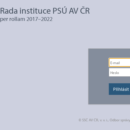
Rada instituce PSÚ AV ČR
per rollam 2017–2022
© SSČ AV ČR, v. v. i., Odbor spr